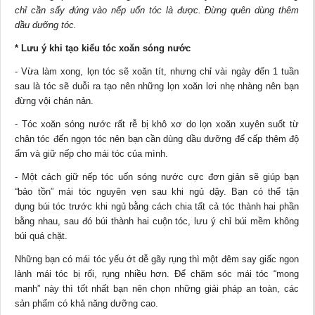
chỉ cần sấy đúng vào nếp uốn tóc là được. Đừng quên dùng thêm
dầu dưỡng tóc.
* Lưu ý khi tạo kiểu tóc xoăn sóng nước
- Vừa làm xong, lọn tóc sẽ xoăn tít, nhưng chỉ vài ngày đến 1 tuần
sau là tóc sẽ duỗi ra tạo nên những lọn xoăn lơi nhẹ nhàng nên bạn
đừng vội chán nản.
- Tóc xoăn sóng nước rất rễ bị khô xơ do lọn xoăn xuyên suốt từ
chân tóc đến ngọn tóc nên bạn cần dùng dầu dưỡng để cấp thêm độ
ẩm và giữ nếp cho mái tóc của mình.
- Một cách giữ nếp tóc uốn sóng nước cực đơn giản sẽ giúp bạn
“bảo tồn” mái tóc nguyên vẹn sau khi ngủ dậy. Bạn có thể tận
dụng búi tóc trước khi ngủ bằng cách chia tất cả tóc thành hai phần
bằng nhau, sau đó búi thành hai cuộn tóc, lưu ý chỉ búi mềm không
búi quá chặt.
Những bạn có mái tóc yếu ớt dễ gãy rụng thì một đêm say giấc ngon
lành mái tóc bị rối, rụng nhiều hơn. Để chăm sóc mái tóc “mong
manh” này thì tốt nhất bạn nên chọn những giải pháp an toàn, các
sản phẩm có khả năng dưỡng cao.