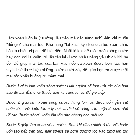
Làm xoăn luôn là ý tưởng đầu tiên mà các nàng nghĩ đến khi muốn
"đổi gió" cho mái tóc. Khả năng "lột xác" kỳ diệu của tóc xoăn chắc
hẳn là nhiều chị em đã biết đến. Nhất là khi kiểu tóc xoăn sóng nước
hay còn gọi là xoăn lơi lăn tăn lại được nhiều nàng yêu thích khi hè
về. Để giúp mái tóc của bạn vào nếp và xoăn được bền lâu, hair
stylist sẽ thực hiện những bước dưới đây để giúp bạn có được một
mái tóc xoăn buông lơi mềm mại.
Bước 1 giúp làm xoăn sóng nước: Hair stylist sẽ làm ướt tóc của bạn
sau đó bắt đầu chải thuốc uốn và cuốn lô tóc để giữ nếp.
Bước 2 giúp làm xoăn sóng nước: Từng lọn tóc được uốn gần sát
chân tóc. Với kiểu tóc này hair stylist sẽ dùng các cuộn lô size nhỏ
để tạo "bước sóng" xoăn lăn tăn nhẹ nhàng cho mái tóc.
Bước 3 giúp làm xoăn sóng nước: Sau khi dùng nhiệt ủ tóc để thuốc
uốn tạo nếp trên tóc, hair stylist sẽ bơm
dưỡng tóc
vào từng lọn tóc