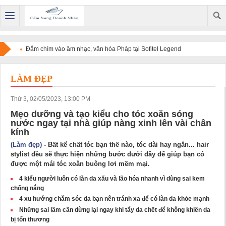
Đắm chìm vào âm nhạc, văn hóa Pháp tại Sofitel Legend
Metropole Hanoi
LÀM ĐẸP
Thứ 3, 02/05/2023, 13:00 PM
Mẹo dưỡng và tạo kiểu cho tóc xoăn sóng
nước ngay tại nhà giúp nàng xinh lên vài chân
kính
(Làm đẹp)
- Bất kể chất tóc bạn thế nào, tóc dài hay ngắn... hair
stylist đều sẽ thực hiện những bước dưới đây để giúp bạn có
được một mái tóc xoăn buông lơi mềm mại.
4 kiểu người luôn có làn da xấu và lão hóa nhanh vì dùng sai kem
chống nắng
4 xu hướng chăm sóc da bạn nên tránh xa để có làn da khỏe mạnh
Những sai lầm cần dừng lại ngay khi tẩy da chết để không khiến da
bị tổn thương