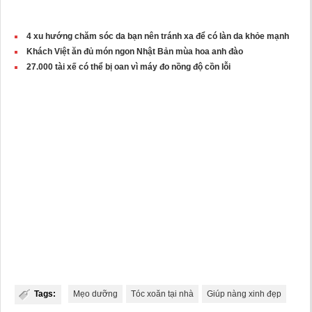
4 xu hướng chăm sóc da bạn nên tránh xa để có làn da khỏe mạnh
Khách Việt ăn đủ món ngon Nhật Bản mùa hoa anh đào
27.000 tài xế có thể bị oan vì máy đo nồng độ cồn lỗi
Tags:
Mẹo dưỡng
Tóc xoăn tại nhà
Giúp nàng xinh đẹp