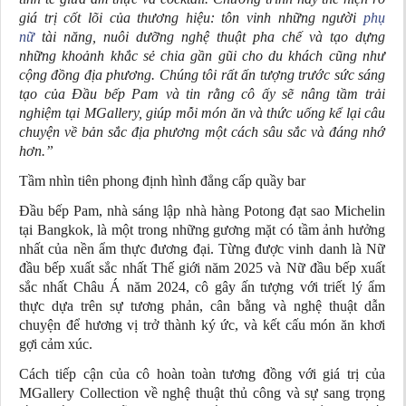
giá trị cốt lõi của thương hiệu: tôn vinh những người
phụ
nữ
tài năng, nuôi dưỡng nghệ thuật pha chế và tạo dựng
những khoảnh khắc sẻ chia gần gũi cho du khách cũng như
cộng đồng địa phương. Chúng tôi rất ấn tượng trước sức sáng
tạo của Đầu bếp Pam và tin rằng cô ấy sẽ nâng tầm trải
nghiệm tại MGallery, giúp mỗi món ăn và thức uống kể lại câu
chuyện về bản sắc địa phương một cách sâu sắc và đáng nhớ
hơn.”
Tầm nhìn tiên phong định hình đẳng cấp quầy bar
Đầu bếp Pam, nhà sáng lập nhà hàng Potong đạt sao Michelin
tại Bangkok, là một trong những gương mặt có tầm ảnh hưởng
nhất của nền ẩm thực đương đại. Từng được vinh danh là Nữ
đầu bếp xuất sắc nhất Thế giới năm 2025 và Nữ đầu bếp xuất
sắc nhất Châu Á năm 2024, cô gây ấn tượng với triết lý ẩm
thực dựa trên sự tương phản, cân bằng và nghệ thuật dẫn
chuyện để hương vị trở thành ký ức, và kết cấu món ăn khơi
gợi cảm xúc.
Cách tiếp cận của cô hoàn toàn tương đồng với giá trị của
MGallery Collection về nghệ thuật thủ công và sự sang trọng