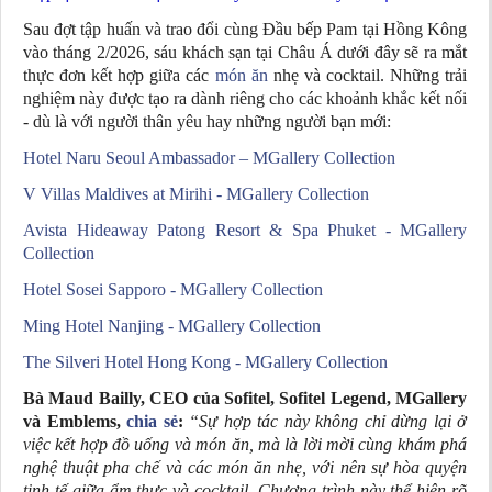
Sau đợt tập huấn và trao đổi cùng Đầu bếp Pam tại Hồng Kông
vào tháng 2/2026, sáu khách sạn tại Châu Á dưới đây sẽ ra mắt
thực đơn kết hợp giữa các
món ăn
nhẹ và cocktail. Những trải
nghiệm này được tạo ra dành riêng cho các khoảnh khắc kết nối
- dù là với người thân yêu hay những người bạn mới:
Hotel Naru Seoul Ambassador – MGallery Collection
V Villas Maldives at Mirihi - MGallery Collection
Avista Hideaway Patong Resort & Spa Phuket - MGallery
Collection
Hotel Sosei Sapporo - MGallery Collection
Ming Hotel Nanjing - MGallery Collection
The Silveri Hotel Hong Kong - MGallery Collection
Bà Maud Bailly, CEO của Sofitel, Sofitel Legend, MGallery
và Emblems,
chia sẻ
:
“Sự hợp tác này không chỉ dừng lại ở
việc kết hợp đồ uống và món ăn, mà là lời mời cùng khám phá
nghệ thuật pha chế và các món ăn nhẹ, với nên sự hòa quyện
tinh tế giữa ẩm thực và cocktail. Chương trình này thể hiện rõ