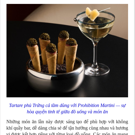
Tartare phủ Trứng cá tầm dùng với Prohibition Martini — sự
hòa quyện tinh tế giữa đồ uống và món ăn
Những món ăn lần này được sáng tạo để phù hợp với không
khí quầy bar, dễ dàng chia sẻ để tận hưởng cùng nhau và hương
vị được kết hợp riêng với từng loại đồ uống. Các món ăn mang