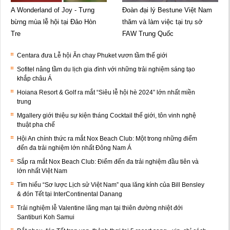
A Wonderland of Joy - Tưng
Đoàn đại lý Bestune Việt Nam
bừng mùa lễ hội tại Đảo Hòn
thăm và làm việc tại trụ sở
Tre
FAW Trung Quốc
Centara đưa Lễ hội Ăn chay Phuket vươn tầm thế giới
Sofitel nâng tầm du lịch gia đình với những trải nghiệm sáng tạo
khắp châu Á
Hoiana Resort & Golf ra mắt “Siêu lễ hội hè 2024” lớn nhất miền
trung
Mgallery giới thiệu sự kiện tháng Cocktail thế giới, tôn vinh nghệ
thuật pha chế
Hội An chính thức ra mắt Nox Beach Club: Một trong những điểm
đến đa trải nghiệm lớn nhất Đông Nam Á
Sắp ra mắt Nox Beach Club: Điểm đến đa trải nghiệm đầu tiên và
lớn nhất Việt Nam
Tìm hiểu “Sơ lược Lịch sử Việt Nam” qua lăng kính của Bill Bensley
& đón Tết tại InterContinental Danang
Trải nghiệm lễ Valentine lãng mạn tại thiên đường nhiệt đới
Santiburi Koh Samui