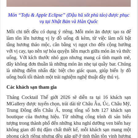
Món “Tofu & Apple Eclipse” (Đậu hũ sốt phủ táo) được phục
vụ tại Nhật Bản và Hàn Quốc
Mỗi chi tiết đều có dụng ý riêng. Mỗi món ăn được tạo ra để
làm tôn lên hương vị ly đồ uống đi kèm, từ việc làm nổi bật
tầng hương thảo mộc, cân bằng vị ngọt cho đến cộng hưởng
với vị cay, tạo nên sự hòa quyện liền mạch giữa món ăn và thức
uống. Với kích thước nhỏ gọn nhưng mang cá tính mạnh mẽ,
đây không đơn thuần là những món ăn nhẹ tại quầy bar. Chúng
là những điểm nhấn đặc biệt cho giác quan, giúp biến ly đồ
uống buổi tối thành một trải nghiệm nghệ thuật đầy thú vị.
Các khách sạn tham gia
Tháng Cocktail Thế giới 2026 sẽ diễn ra tại 16 khách sạn
MGallery được tuyển chọn, trải dài từ Châu Âu, Úc, Châu Mỹ,
Trung Đông đến Châu Á, trong tổng số hơn 127 khách sạn
boutique của thương hiệu. Từ những công trình di sản biểu
tượng trong thành phố đến những khu nghỉ dưỡng ven biển hay
không gian đô thị đậm chất thiết kế, mỗi khách sạn mang một
phong cách riêng nhưng đều gặp gỡ ở tinh thần tôn vinh hương