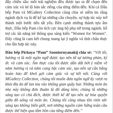
đầy chiều sâu: mỗi trải nghiệm đều được tạo ra để chạm đến
cảm xúc và hé lộ bản sắc riêng của từng điểm đến. Khi cả Đầu
bếp Pam và MGallery Collection cùng chia sẻ niềm tin rằng
ngành dịch vụ là để kể lại những câu chuyện, sự hợp tác này trở
thành một bước tiến tất yếu. Bên cạnh những thành tựu ẩm
thực, Đầu bếp Pam còn tích cực ủng hộ phụ nữ trong ngành, hỗ
trợ các tài năng trẻ thông qua sáng kiến "Women for Women".
Đây cũng là cam kết chung mang lại ý nghĩa và tính chân thực
cho lần hợp tác này.
Đầu bếp Pichaya “Pam” Soontornyanakij chia sẻ:
“Với tôi,
hương vị là một ngôn ngữ được tạo nên từ sự tương phản, ký
ức và cảm xúc. Ẩm thực của tôi được dẫn dắt bởi ý niệm về
năm hương vị và năm cung bậc cảm xúc, tạo nên sự cân bằng
hoàn hảo để khơi gợi cảm giác và sự kết nối. Cùng với
MGallery Collection, chúng tôi muốn đưa ngôn ngữ ấy vượt ra
khỏi đĩa ăn để lan tỏa vào không gian quầy bar. Những món ăn
nhẹ này không đơn thuần là đồ dùng kèm; chúng là những
sáng tạo có chủ đích, được thiết kế để tạo nên sự hòa quyện
giữa đồ uống và món ăn. Chúng tôi cùng nhau tôn vinh sức
sáng tạo không biên giới, nơi những nguồn cảm hứng toàn cầu
được thể hiện qua tâm hồn của từng điểm đến.”