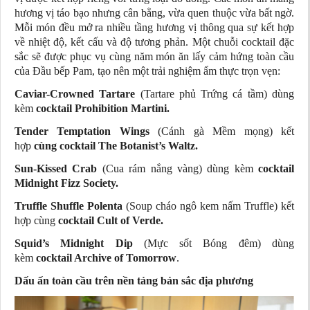
hương vị táo bạo nhưng cân bằng, vừa quen thuộc vừa bất ngờ.
Mỗi món đều mở ra nhiều tầng hương vị thông qua sự kết hợp
về nhiệt độ, kết cấu và độ tương phản. Một chuỗi cocktail đặc
sắc sẽ được phục vụ cùng năm món ăn lấy cảm hứng toàn cầu
của Đầu bếp Pam, tạo nên một trải nghiệm ẩm thực trọn vẹn:
Caviar-Crowned Tartare
(Tartare phủ Trứng cá tầm) dùng
kèm
cocktail Prohibition Martini.
Tender Temptation Wings
(Cánh gà Mềm mọng) kết
hợp
cùng cocktail The Botanist’s Waltz.
Sun-Kissed Crab
(Cua rám nắng vàng) dùng kèm
cocktail
Midnight Fizz Society.
Truffle Shuffle Polenta
(Soup cháo ngô kem nấm Truffle) kết
hợp cùng
cocktail Cult of Verde.
Squid’s Midnight Dip
(Mực sốt Bóng đêm) dùng
kèm
cocktail Archive of Tomorrow
.
Dấu ấn toàn cầu trên nền tảng bản sắc địa phương