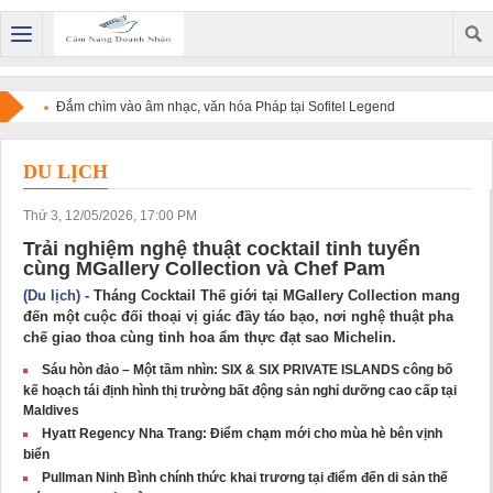
Đắm chìm vào âm nhạc, văn hóa Pháp tại Sofitel Legend
Metropole Hanoi
DU LỊCH
Thứ 3, 12/05/2026, 17:00 PM
Trải nghiệm nghệ thuật cocktail tinh tuyển
cùng MGallery Collection và Chef Pam
(Du lịch)
- Tháng Cocktail Thế giới tại MGallery Collection mang
đến một cuộc đối thoại vị giác đầy táo bạo, nơi nghệ thuật pha
chế giao thoa cùng tinh hoa ẩm thực đạt sao Michelin.
Sáu hòn đảo – Một tầm nhìn: SIX & SIX PRIVATE ISLANDS công bố
kế hoạch tái định hình thị trường bất động sản nghỉ dưỡng cao cấp tại
Maldives
Hyatt Regency Nha Trang: Điểm chạm mới cho mùa hè bên vịnh
biển
Pullman Ninh Bình chính thức khai trương tại điểm đến di sản thế