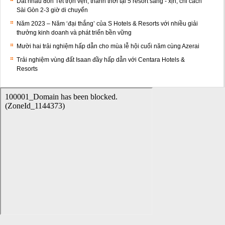
Dắt nhau đón Tết trọn vẹn, thảnh thơi tại 5 resort sang - xịn, chỉ cách
Sài Gòn 2-3 giờ di chuyển
Năm 2023 – Năm ‘đại thắng’ của S Hotels & Resorts với nhiều giải
thưởng kinh doanh và phát triển bền vững
Mười hai trải nghiệm hấp dẫn cho mùa lễ hội cuối năm cùng Azerai
Trải nghiệm vùng đất Isaan đầy hấp dẫn với Centara Hotels &
Resorts