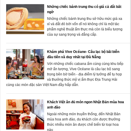
Những chiếc bánh trung thu có giá cả đắt bất
ngờ
Những chiếc bánh trung thu sở hữu mức giá xa
xỉ và đắt đỏ bởi vốn dĩ nó không chỉ là một tác
phẩm nghệ thuật ẩm thực mà còn là biểu tượng
của sự sang trọng và đẳng cấp.
Khám phá Vive Océane- Câu lạc bộ bãi biễn
đầu tiên và duy nhất tại Đà Nẵng
Với những chiếc cabana ấm cúng cùng khu bếp
mở ấn tượng, Vive Océane là câu lạc bộ sang
trọng bên bờ biển - địa điểm lý tưởng để tụ họp
và thưởng thức mỹ vị ẩm thực Địa Trung Hải
cùng các món đặc sản Việt Nam đầy hấp dẫn.
Khách Việt ăn đủ món ngon Nhật Bản mùa hoa
anh đào
Ngoài những món truyền thống, đến Nhật Bản
mùa hoa anh đào, du khách còn được thưởng
thức nhiều món ăn được chế biến từ loại hoa
này.