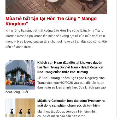
Mùa hè bất tận tại Hòn Tre cùng " Mango
Kingdom"
Khi những tia nắng rót mật xuống đảo Hòn Tre cũng là lúc Nha Trang
Marriott Resort Spa khoác lên mình sắc vàng rực rỡ của mùa xoài chín
mọng – biểu tượng của sự tái sinh, ngọt ngào và tràn đầy sức sống. Hãy
đến để đánh thức...
Khách sạn Hyatt đầu tiên tại khu vực duyên
hải Nam Trung Bộ Việt Nam - Hyatt Regency
Nha Trang chính thức khai trương
Lễ Khai Trương Khách Sạn Hyatt Regency Nha
Trang vào ngày 6/2/2026 vừa qua đã hân hoan
đánh dấu sự kiện chính thức đưa khách sạn vào
hoạt động. Buổi...
MGallery Collection hợp tác cùng Typology ra
mắt dòng sản phẩm chăm sóc da tự nhiên
Màn hợp tác độc quyền dựa trên tầm nhìn
chung về giá trị cao cấp bền vững.