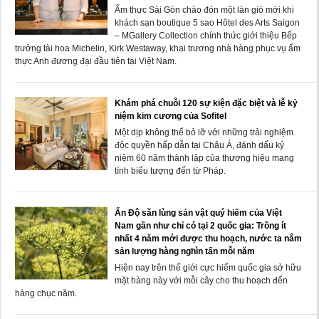
Ẩm thực Sài Gòn chào đón một làn gió mới khi
khách sạn boutique 5 sao Hôtel des Arts Saigon
– MGallery Collection chính thức giới thiệu Bếp
trưởng tài hoa Michelin, Kirk Westaway, khai trương nhà hàng phục vụ ẩm
thực Anh đương đại đầu tiên tại Việt Nam.
Khám phá chuỗi 120 sự kiện đặc biệt và lễ kỷ
niệm kim cương của Sofitel
Một dịp không thể bỏ lỡ với những trải nghiệm
độc quyền hấp dẫn tại Châu Á, đánh dấu kỷ
niệm 60 năm thành lập của thương hiệu mang
tính biểu tượng đến từ Pháp.
Ấn Độ săn lùng sản vật quý hiếm của Việt
Nam gần như chỉ có tại 2 quốc gia: Trồng ít
nhất 4 năm mới được thu hoạch, nước ta nắm
sản lượng hàng nghìn tấn mỗi năm
Hiện nay trên thế giới cực hiếm quốc gia sở hữu
mặt hàng này với mỗi cây cho thu hoạch đến
hàng chục năm.