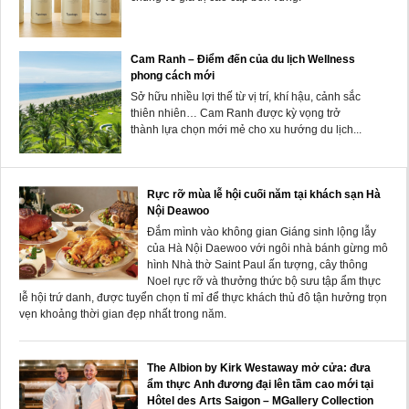
Cam Ranh – Điểm đến của du lịch Wellness
phong cách mới
Sở hữu nhiều lợi thế từ vị trí, khí hậu, cảnh sắc
thiên nhiên… Cam Ranh được kỳ vọng trở
thành lựa chọn mới mẻ cho xu hướng du lịch...
Rực rỡ mùa lễ hội cuối năm tại khách sạn Hà
Nội Deawoo
Đắm mình vào không gian Giáng sinh lộng lẫy
của Hà Nội Daewoo với ngôi nhà bánh gừng mô
hình Nhà thờ Saint Paul ấn tượng, cây thông
Noel rực rỡ và thưởng thức bộ sưu tập ẩm thực
lễ hội trứ danh, được tuyển chọn tỉ mỉ để thực khách thủ đô tận hưởng trọn
vẹn khoảng thời gian đẹp nhất trong năm.
The Albion by Kirk Westaway mở cửa: đưa
ẩm thực Anh đương đại lên tầm cao mới tại
Hôtel des Arts Saigon – MGallery Collection