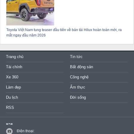
Toyota Việt Nam tung teaser đầu tiên về bán tải Hilux hoàn toàn mới, ra
mắt ngay đầu năm 2026
Trang chủ
Tin tức
Tài chính
Bất động sản
Xe 360
Công nghệ
Làm đẹp
Ẩm thực
Du lịch
Đời sống
RSS
Điện thoại: