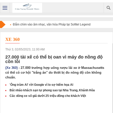
Đắm chìm vào âm nhạc, văn hóa Pháp tại Sofitel Legend
Metropole Hanoi
XE 360
Thứ 3, 02/05/2023, 11:00 AM
27.000 tài xế có thể bị oan vì máy đo nồng độ
cồn lỗi
(Xe 360)
- 27.000 trường hợp uống rượu lái xe ở Massachusetts
có thể có cơ hội "trắng án" do thiết bị đo nồng độ cồn không
chuẩn.
'Ông trùm AI' rời Google vì lo sợ hiểm họa AI
Bát nháo khách sạn tự phong sao tại Nha Trang, Khánh Hòa
Các dòng xe số giá dưới 25 triệu đồng cho khách Việt