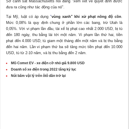
Sở cảnh sát Massachusetts nói đang "xem xét về quyết định được
đưa ra cũng như tác động của nó".
Tại Mỹ, luật có áp dụng
"
vùng xanh" khi xử phạt nồng độ cồn
.
Mức 0,08% là quy định chung ở phần lớn các bang, trừ Utah là
0,05%. Với vi phạm lần đầu, tài xế bị phạt cao nhất 2.000 USD, bị tù
đến 180 ngày, thu bằng lái tới một năm. Vi phạm lần thứ hai, tiền
phạt đến 4.000 USD, tù giam một tháng đến một năm và bị thu bằng
đến hai năm. Lần vi phạm thứ ba sẽ tăng mức tiền phạt đến 10.000
USD, tù từ 2-10 năm, và bị thu bằng đến 2 năm.
MG Comet EV - xe điện cỡ nhỏ giá 9.800 USD
Doanh số xe điện trong 2022 tăng kỷ lục
Nút bấm vật lý trên ôtô dần trở lại