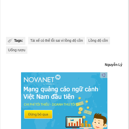
Tags:
Tài xế có thể lỗi sai vì lồng độ cồn
Lồng độ cồn
Uống rượu
Nguyễn Lý