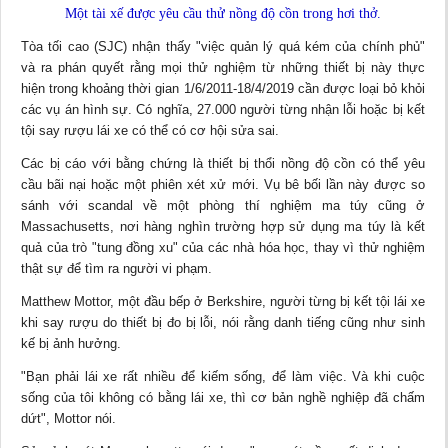
Một tài xế được yêu cầu thử nồng độ cồn trong hơi thở.
Tòa tối cao (SJC) nhận thấy "việc quản lý quá kém của chính phủ"
và ra phán quyết rằng mọi thử nghiệm từ những thiết bị này thực
hiện trong khoảng thời gian 1/6/2011-18/4/2019 cần được loại bỏ khỏi
các vụ án
hình sự
. Có nghĩa, 27.000 người từng nhận lỗi hoặc bị kết
tội say rượu lái xe có thể có cơ hội sửa sai.
Các bị cáo với bằng chứng là thiết bị thổi nồng độ cồn có thể yêu
cầu bãi nại hoặc một phiên xét xử mới. Vụ bê bối lần này được so
sánh với scandal về một phòng thí nghiệm ma túy cũng ở
Massachusetts, nơi hàng nghìn trường hợp sử dụng ma túy là kết
quả của trò "tung đồng xu" của các nhà hóa học, thay vì thử nghiệm
thật sự để tìm ra người vi phạm.
Matthew Mottor, một đầu bếp ở Berkshire, người từng bị kết tội lái xe
khi say rượu do thiết bị đo bị lỗi, nói rằng danh tiếng cũng như sinh
kế bị ảnh hưởng.
"Bạn phải lái xe rất nhiều để kiếm sống, để làm việc. Và khi cuộc
sống của tôi không có bằng lái xe, thì cơ bản nghề nghiệp đã chấm
dứt", Mottor nói.