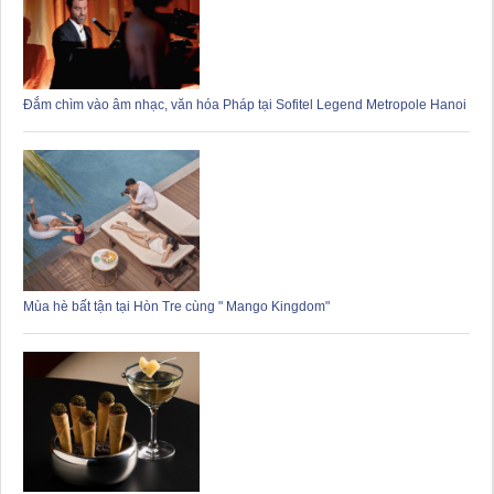
Đắm chìm vào âm nhạc, văn hóa Pháp tại Sofitel Legend Metropole Hanoi
Mùa hè bất tận tại Hòn Tre cùng " Mango Kingdom"