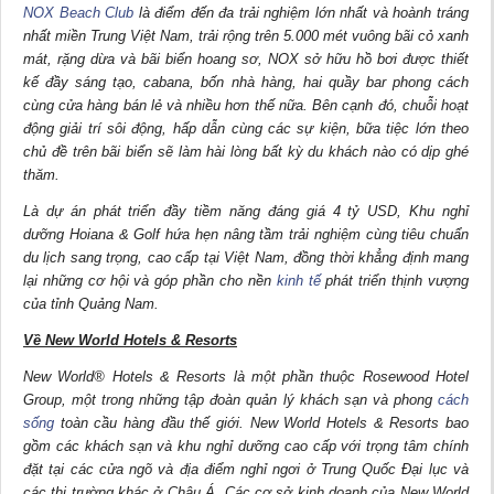
NOX Beach Club
là điểm đến đa trải nghiệm lớn nhất và hoành tráng
nhất miền Trung Việt Nam, trải rộng trên 5.000 mét vuông bãi cỏ xanh
mát, rặng dừa và bãi biển hoang sơ, NOX sở hữu hồ bơi được thiết
kế đầy sáng tạo, cabana, bốn nhà hàng, hai quầy bar phong cách
cùng cửa hàng bán lẻ và nhiều hơn thế nữa. Bên cạnh đó, chuỗi hoạt
động giải trí sôi động, hấp dẫn cùng các sự kiện, bữa tiệc lớn theo
chủ đề trên bãi biển sẽ làm hài lòng bất kỳ du khách nào có dịp ghé
thăm.
Là dự án phát triển đầy tiềm năng đáng giá 4 tỷ USD, Khu nghỉ
dưỡng Hoiana & Golf hứa hẹn nâng tầm trải nghiệm cùng tiêu chuẩn
du lịch sang trọng, cao cấp tại Việt Nam, đồng thời khẳng định mang
lại những cơ hội và góp phần cho nền
kinh tế
phát triển thịnh vượng
của tỉnh Quảng Nam.
Về New World Hotels & Resorts
New World® Hotels & Resorts là một phần thuộc Rosewood Hotel
Group, một trong những tập đoàn quản lý khách sạn và phong
cách
sống
toàn cầu hàng đầu thế giới. New World Hotels & Resorts bao
gồm các khách sạn và khu nghỉ dưỡng cao cấp với trọng tâm chính
đặt tại các cửa ngõ và địa điểm nghỉ ngơi ở Trung Quốc Đại lục và
các thị trường khác ở Châu Á. Các cơ sở kinh doanh của New World