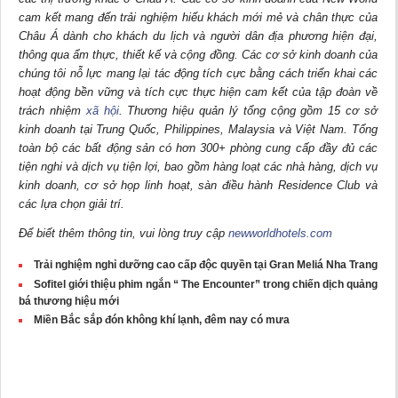
cam kết mang đến trải nghiệm hiếu khách mới mẻ và chân thực của
Châu Á dành cho khách du lịch và người dân địa phương hiện đại,
thông qua ẩm thực, thiết kế và cộng đồng. Các cơ sở kinh doanh của
chúng tôi nỗ lực mang lại tác động tích cực bằng cách triển khai các
hoạt động bền vững và tích cực thực hiện cam kết của tập đoàn về
trách nhiệm
xã hội
. Thương hiệu quản lý tổng cộng gồm 15 cơ sở
kinh doanh tại Trung Quốc, Philippines, Malaysia và Việt Nam. Tổng
toàn bộ các bất động sản có hơn 300+ phòng cung cấp đầy đủ các
tiện nghi và dịch vụ tiện lợi, bao gồm hàng loạt các nhà hàng, dịch vụ
kinh doanh, cơ sở họp linh hoạt, sàn điều hành Residence Club và
các lựa chọn giải trí.
Để biết thêm thông tin, vui lòng truy cập
newworldhotels.com
Trải nghiệm nghỉ dưỡng cao cấp độc quyền tại Gran Meliá Nha Trang
Sofitel giới thiệu phim ngắn “ The Encounter” trong chiến dịch quảng
bá thương hiệu mới
Miền Bắc sắp đón không khí lạnh, đêm nay có mưa