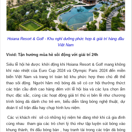
Hoiana Resort & Golf -
Khu nghỉ dưỡng phức hợp & giải trí hàng đầu
Việt Nam
Vivid: Tận hưởng mùa hè sôi động với giải trí 24h
Siêu lễ hội hè được khởi động khi Hoiana Resort & Golf mang không
khí náo nhiệt của Euro Cup 2024 và Olympic Paris 2024 đến miền
biển Việt Nam và trang trí toàn bộ khu phức hợp theo chủ đề thể
thao sôi động. Người hâm mộ bóng đá sẽ có cơ hội thưởng thứct
các trận cầu đỉnh cao hàng đêm với lễ hội bia và các lựa chọn ẩm
thực đặc sắc, cùng các hoạt động giải trí thú vị bên lề như chương
trình bóng đá dành cho trẻ em, biểu diễn tâng bóng nghệ thuật, dự
đoán tỉ số trận đấu hay chụp hình lưu niệm.
Các vị khách nhí sẽ có những kỷ niệm hè đáng nhớ khi cả gia đình
cùng nhau tham gia các trò chơi lý thú như tập luyện sút bóng vào
khung thành, thi đấu bóng bàn , hay tranh tài trong các trận đá bóng