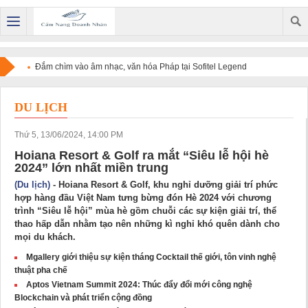
Đắm chìm vào âm nhạc, văn hóa Pháp tại Sofitel Legend
Metropole Hanoi
DU LỊCH
Thứ 5, 13/06/2024, 14:00 PM
Hoiana Resort & Golf ra mắt “Siêu lễ hội hè
2024” lớn nhất miền trung
(Du lịch)
- Hoiana Resort & Golf, khu nghỉ dưỡng giải trí phức
hợp hàng đầu Việt Nam tưng bừng đón Hè 2024 với chương
trình “Siêu lễ hội” mùa hè gồm chuỗi các sự kiện giải trí, thể
thao hấp dẫn nhằm tạo nên những kì nghỉ khó quên dành cho
mọi du khách.
Mgallery giới thiệu sự kiện tháng Cocktail thế giới, tôn vinh nghệ
thuật pha chế
Aptos Vietnam Summit 2024: Thúc đẩy đổi mới công nghệ
Blockchain và phát triển cộng đồng