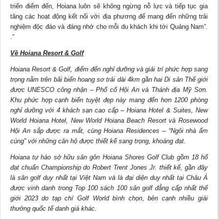
triển điểm đến, Hoiana luôn sẽ không ngừng nỗ lực và tiếp tục gia
tăng các hoạt động kết nối với địa phương để mang đến những trải
nghiệm độc đáo và đáng nhớ cho mỗi du khách khi tới Quảng Nam”.
.”
Về Hoiana Resort & Golf
Hoiana Resort & Golf, điểm đến nghỉ dưỡng và giải trí phức hợp sang
trọng nằm trên bãi biển hoang sơ trải dài 4km gần hai Di sản Thế giới
được UNESCO công nhận – Phố cổ Hội An và Thánh địa Mỹ Sơn.
Khu phức hợp cạnh biển tuyệt đẹp này mang đến hơn 1200 phòng
nghỉ dưỡng với 4 khách sạn cao cấp – Hoiana Hotel & Suites, New
World Hoiana Hotel, New World Hoiana Beach Resort và Rosewood
Hội An sắp được ra mắt, cùng Hoiana Residences – “Ngôi nhà ấm
cúng” với những căn hộ được thiết kế sang trọng, khoáng đạt.
Hoiana tự hào sở hữu sân gôn Hoiana Shores Golf Club gồm 18 hố
đạt chuẩn Championship do Robert Trent Jones Jr. thiết kế, gần đây
là sân golf duy nhất tại Việt Nam và là đại diện duy nhất tại Châu Á
được vinh danh trong Top 100 sách 100 sân golf đẳng cấp nhất thế
giới 2023 do tạp chí Golf World bình chọn, bên cạnh nhiều giải
thưởng quốc tế danh giá khác.