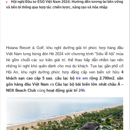
Hội nghị Đầu tư ESG Việt Nam 2024: Hướng đến tương lai bền vững
và bền bỉ thông qua hợp tác chiến lược, sáng tạo và hòa nhập
Hoiana Resort & Golf, khu nghỉ dưỡng giải trí phức hợp hàng đầu
Việt Nam tưng bừng đón Hè 2024 với chương trình “Siêu lễ hội” mùa
hè gồm chuỗi các sự kiện giải trí, thể thao hấp dẫn nhằm tạo nên
những kì nghỉ khó quên dành cho mọi du khách. Tọa lạc gần phố cổ
Hội An, khu nghỉ dưỡng phức hợp đẳng cấp ven biển sở hữu
4
khách sạn
cao cấp
5 sao
,
câu lạc bộ
trẻ em
rộng 2.700m2
,
sân
gôn hàng đầu
Việt Nam
và
C
âu lạc bộ bãi biển lớn nhất châu Á
–
NOX Beach Club
cùng
hoạt động giải trí
24h
.