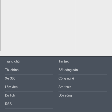
Trang chủ
Tin tức
Tài chính
Bất động sản
Xe 360
Công nghệ
Làm đẹp
Ẩm thực
Du lịch
Đời sống
RSS