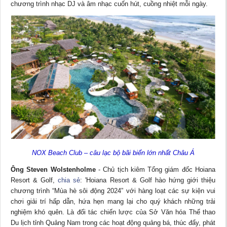
chương trình nhạc DJ và âm nhạc cuốn hút, cuồng nhiệt mỗi ngày.
NOX Beach Club – câu lạc bộ bãi biển lớn nhất Châu Á
Ông Steven Wolstenholme
- Chủ tịch kiêm Tổng giám đốc Hoiana
Resort & Golf,
chia sẻ
: 'Hoiana Resort & Golf hào hứng giới thiệu
chương trình “Mùa hè sôi động 2024” với hàng loạt các sự kiện vui
chơi giải trí hấp dẫn, hứa hẹn mang lại cho quý khách những trải
nghiệm khó quên. Là đối tác chiến lược của Sở Văn hóa Thể thao
Du lịch tỉnh Quảng Nam trong các hoạt động quảng bá, thúc đẩy, phát