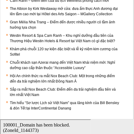
Cam Ranh – Điểm đến của du lịch Wellness phong cách mới
The Albion by Kirk Westaway mở cửa: đưa ẩm thực Anh đương đại
lên tầm cao mới tại Hôtel des Arts Saigon – MGallery Collection
Gran Mélia Nha Trang – Điểm đến được nhiều người có tầm ảnh
hưởng lựa chọn
Westin Resort & Spa Cam Ranh – Khu nghỉ dưỡng đầu tiên của
Thương Hiệu Westin Hotels & Resort tại Việt Nam có gì đặc biệt?
Khám phá chuỗi 120 sự kiện đặc biệt và lễ kỷ niệm kim cương của
Sofitel
Chuỗi khách sạn Azerai mang đến Việt Nam khái niệm mới: Nghỉ
dưỡng cao cấp thân thuộc “Accessible Luxury”
Hội An chính thức ra mắt Nox Beach Club: Một trong những điểm
đến đa trải nghiệm lớn nhất Đông Nam Á
Sắp ra mắt Nox Beach Club: Điểm đến đa trải nghiệm đầu tiên và
lớn nhất Việt Nam
Tìm hiểu “Sơ lược Lịch sử Việt Nam” qua lăng kính của Bill Bensley
& đón Tết tại InterContinental Danang