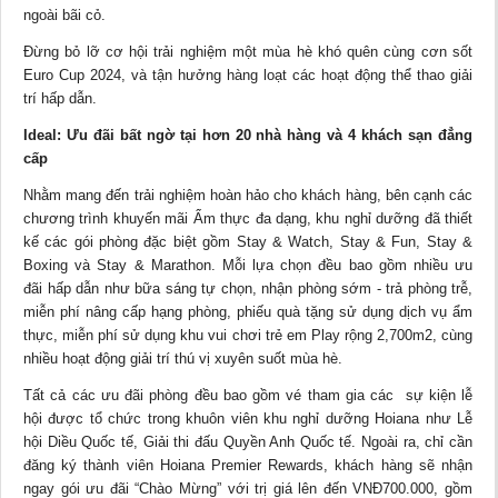
ngoài bãi cỏ.
Đừng bỏ lỡ cơ hội trải nghiệm một mùa hè khó quên cùng cơn sốt
Euro Cup 2024, và tận hưởng hàng loạt các hoạt động thể thao giải
trí hấp dẫn.
Ideal: Ưu đãi bất ngờ tại hơn 20 nhà hàng và 4 khách sạn đẳng
cấp
Nhằm mang đến trải nghiệm hoàn hảo cho khách hàng, bên cạnh các
chương trình khuyến mãi Ẩm thực đa dạng, khu nghỉ dưỡng đã thiết
kế các gói phòng đặc biệt gồm Stay & Watch, Stay & Fun, Stay &
Boxing và Stay & Marathon. Mỗi lựa chọn đều bao gồm nhiều ưu
đãi hấp dẫn như bữa sáng tự chọn, nhận phòng sớm - trả phòng trễ,
miễn phí nâng cấp hạng phòng, phiếu quà tặng sử dụng dịch vụ ẩm
thực, miễn phí sử dụng khu vui chơi trẻ em Play rộng 2,700m2, cùng
nhiều hoạt động giải trí thú vị xuyên suốt mùa hè.
Tất cả các ưu đãi phòng đều bao gồm vé tham gia các sự kiện lễ
hội được tổ chức trong khuôn viên khu nghỉ dưỡng Hoiana như Lễ
hội Diều Quốc tế, Giải thi đấu Quyền Anh Quốc tế. Ngoài ra, chỉ cần
đăng ký thành viên Hoiana Premier Rewards, khách hàng sẽ nhận
ngay gói ưu đãi “Chào Mừng” với trị giá lên đến VNĐ700.000, gồm