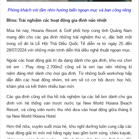
Phòng khách với tầm nhìn hướng biển ngoạn mục và ban công riêng
Bliss: Trải nghiệm các hoạt động gia đình náo nhiệt
Mùa hè này, Hoiana Resort & Golf phối hợp cùng tỉnh Quảng Nam
mang đến cho các gia đình những trải nghiệm thú vị, đặc biệt một
trong số đó là Lễ Hội Thả Diều Quốc Tế diễn ra từ ngày 25 đến
28/07/2024 với những màn trình diễn thả diều nghệ thuật ngoạn mục.
Ngoài các hoạt động giải trí đa dạng dành cho gia đình, khu vui chơi
trẻ em - Play rộng 2,700m2 cũng sẽ là nơi tạo nên những kỉ
niệm đáng nhớ dành cho mọi gia đình. Từ những buổi workshop hấp
dẫn đến các hoạt động nhóm, trẻ em sẽ có cơ hội được học hỏi,
khám phá và kết thêm nhiều bạn mới.
Các gia đình cũng sẽ tha hồ trải nghiệm tại các bể bơi dành cho gia
đình với hệ thống ván trượt nước tại New World Hoiana Beach
Resort, và công viên nước thu nhỏ đưa vào hoạt động giữa tháng 6
tại New World Hoiana Hotel.
Hơn thế nữa, xuyên suốt mùa hè, khu nghỉ dưỡng luôn cung cấp các
hoạt động giải trí mởi mẻ hằng ngày bao gồm lướt sóng, chèo kayak,