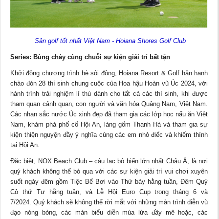
Sân golf tốt nhất Việt Nam - Hoiana Shores Golf Club
Series: Bùng cháy cùng chuỗi sự kiện giải trí bất tận
Khởi động chương trình hè sôi động, Hoiana Resort & Golf hân hạnh
chào đón 28 thí sinh chung cuộc của Hoa hậu Hoàn vũ Úc 2024, với
hành trình trải nghiệm lí thú dành cho tất cả các thí sinh, khi được
tham quan cảnh quan, con người và văn hóa Quảng Nam, Việt Nam.
Các nhan sắc nước Úc xinh đẹp đã tham gia các lớp học nấu ăn Việt
Nam, khám phá phố cổ Hội An, làng gốm Thanh Hà và tham gia sự
kiện thiện nguyện đầy ý nghĩa cùng các em nhỏ điếc và khiếm thính
tại Hội An.
Đặc biệt, NOX Beach Club – câu lạc bộ biển lớn nhất Châu Á, là nơi
quý khách không thể bỏ qua với các sự kiện giải trí vui chơi xuyên
suốt ngày đêm gồm Tiệc Bể Bơi vào Thứ bảy hằng tuần, Đêm Quý
Cô thứ Tư hằng tuần, và Lễ Hội Euro Cup trong tháng 6 và
7/2024. Quý khách sẽ không thể rời mắt với những màn trình diễn vũ
đạo nóng bỏng, các màn biểu diễn múa lửa đầy mê hoặc, các