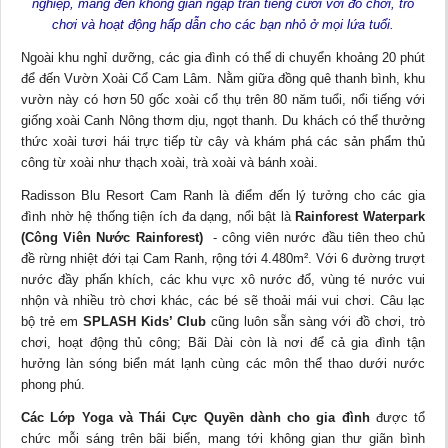
nghiệp, mang đến không gian ngập tràn tiếng cười với đồ chơi, trò
chơi và hoạt động hấp dẫn cho các bạn nhỏ ở mọi lứa tuổi.
Ngoài khu nghỉ dưỡng, các gia đình có thể di chuyển khoảng 20 phút
để đến Vườn Xoài Cổ Cam Lâm. Nằm giữa đồng quê thanh bình, khu
vườn này có hơn 50 gốc xoài cổ thụ trên 80 năm tuổi, nổi tiếng với
giống xoài Canh Nông thơm dịu, ngọt thanh. Du khách có thể thưởng
thức xoài tươi hái trực tiếp từ cây và khám phá các sản phẩm thủ
công từ xoài như thạch xoài, trà xoài và bánh xoài.
Radisson Blu Resort Cam Ranh là điểm đến lý tưởng cho các gia
đình nhờ hệ thống tiện ích đa dạng, nổi bật là
Rainforest Waterpark
(Công Viên Nước Rainforest)
- công viên nước đầu tiên theo chủ
đề rừng nhiệt đới tại Cam Ranh, rộng tới 4.480m². Với 6 đường trượt
nước đầy phấn khích, các khu vực xô nước đổ, vùng té nước vui
nhộn và nhiều trò chơi khác, các bé sẽ thoải mái vui chơi. Câu lạc
bộ trẻ em
SPLASH Kids’ Club
cũng luôn sẵn sàng với đồ chơi, trò
chơi, hoạt động thủ công; Bãi Dài còn là nơi để cả gia đình tận
hưởng làn sóng biển mát lạnh cùng các môn thể thao dưới nước
phong phú.
Các Lớp Yoga và Thái Cực Quyền dành cho gia đình
được tổ
chức mỗi sáng trên bãi biển, mang tới không gian thư giãn bình