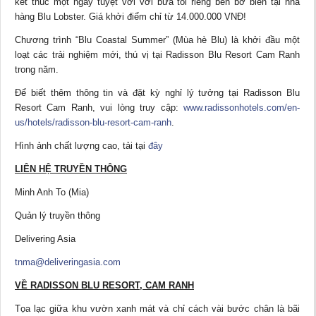
kết thúc một ngày tuyệt vời với bữa tối riêng bên bờ biển tại nhà
hàng Blu Lobster. Giá khởi điểm chỉ từ 14.000.000 VNĐ!
Chương trình “Blu Coastal Summer” (Mùa hè Blu) là khởi đầu một
loạt các trải nghiệm mới, thú vị tại Radisson Blu Resort Cam Ranh
trong năm.
Để biết thêm thông tin và đặt kỳ nghỉ lý tưởng tại Radisson Blu
Resort Cam Ranh, vui lòng truy cập:
www.radissonhotels.com/en-
us/hotels/radisson-blu-resort-cam-ranh
.
Hình ảnh chất lượng cao, tải tại
đây
LIÊN HỆ TRUYỀN THÔNG
Minh Anh To (Mia)
Quản lý truyền thông
Delivering Asia
tnma@deliveringasia.com
VỀ RADISSON BLU RESORT, CAM RANH
Tọa lạc giữa khu vườn xanh mát và chỉ cách vài bước chân là bãi