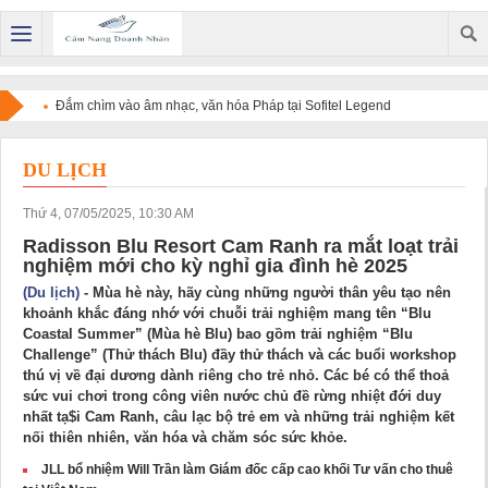
Đắm chìm vào âm nhạc, văn hóa Pháp tại Sofitel Legend
Metropole Hanoi
DU LỊCH
Thứ 4, 07/05/2025, 10:30 AM
Radisson Blu Resort Cam Ranh ra mắt loạt trải
nghiệm mới cho kỳ nghỉ gia đình hè 2025
(Du lịch)
- Mùa hè này, hãy cùng những người thân yêu tạo nên
khoảnh khắc đáng nhớ với chuỗi trải nghiệm mang tên “Blu
Coastal Summer” (Mùa hè Blu) bao gồm trải nghiệm “Blu
Challenge” (Thử thách Blu) đầy thử thách và các buổi workshop
thú vị về đại dương dành riêng cho trẻ nhỏ. Các bé có thể thoả
sức vui chơi trong công viên nước chủ đề rừng nhiệt đới duy
nhất tạ$i Cam Ranh, câu lạc bộ trẻ em và những trải nghiệm kết
nối thiên nhiên, văn hóa và chăm sóc sức khỏe.
JLL bổ nhiệm Will Trần làm Giám đốc cấp cao khối Tư vấn cho thuê