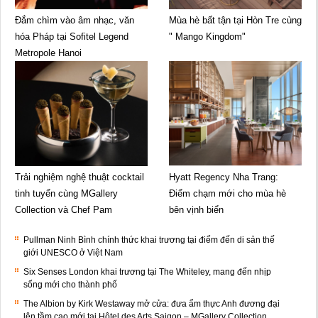
Đắm chìm vào âm nhạc, văn
Mùa hè bất tận tại Hòn Tre cùng
hóa Pháp tại Sofitel Legend
" Mango Kingdom"
Metropole Hanoi
Trải nghiệm nghệ thuật cocktail
Hyatt Regency Nha Trang:
tinh tuyển cùng MGallery
Điểm chạm mới cho mùa hè
Collection và Chef Pam
bên vịnh biển
Pullman Ninh Bình chính thức khai trương tại điểm đến di sản thế
giới UNESCO ở Việt Nam
Six Senses London khai trương tại The Whiteley, mang đến nhịp
sống mới cho thành phố
The Albion by Kirk Westaway mở cửa: đưa ẩm thực Anh đương đại
lên tầm cao mới tại Hôtel des Arts Saigon – MGallery Collection