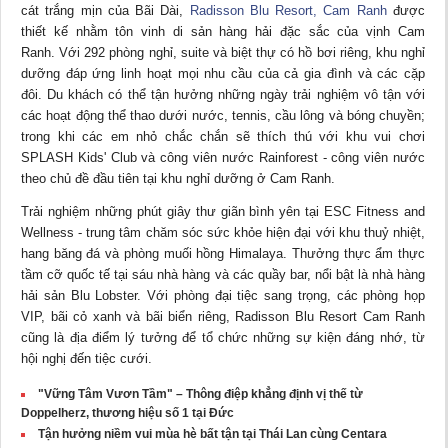
cát trắng mịn của Bãi Dài,
Radisson Blu Resort, Cam Ranh
được
thiết kế nhằm tôn vinh di sản hàng hải đặc sắc của vịnh Cam
Ranh. Với 292 phòng nghỉ, suite và biệt thự có hồ bơi riêng, khu nghỉ
dưỡng đáp ứng linh hoạt mọi nhu cầu của cả gia đình và các cặp
đôi. Du khách có thể tận hưởng những ngày trải nghiệm vô tận với
các hoạt động thể thao dưới nước, tennis, cầu lông và bóng chuyền;
trong khi các em nhỏ chắc chắn sẽ thích thú với khu vui chơi
SPLASH Kids' Club và công viên nước Rainforest - công viên nước
theo chủ đề đầu tiên tại khu nghỉ dưỡng ở Cam Ranh.
Trải nghiệm những phút giây thư giãn bình yên tại ESC Fitness and
Wellness - trung tâm chăm sóc sức khỏe hiện đại với khu thuỷ nhiệt,
hang băng đá và phòng muối hồng Himalaya. Thưởng thực ẩm thực
tầm cỡ quốc tế tại sáu nhà hàng và các quầy bar, nổi bật là nhà hàng
hải sản Blu Lobster. Với phòng đại tiệc sang trọng, các phòng họp
VIP, bãi cỏ xanh và bãi biển riêng, Radisson Blu Resort Cam Ranh
cũng là địa điểm lý tưởng để tổ chức những sự kiện đáng nhớ, từ
hội nghị đến tiệc cưới.
"Vững Tâm Vươn Tầm" – Thông điệp khẳng định vị thế từ
Doppelherz, thương hiệu số 1 tại Đức
Tận hưởng niềm vui mùa hè bất tận tại Thái Lan cùng Centara