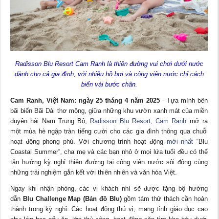
Radisson Blu Resort Cam Ranh là thiên đường vui chơi dưới nước
dành cho cả gia đình, với nhiều hồ bơi và công viên nước chỉ cách
biển vài bước chân.
Cam Ranh, Việt Nam: ngày 25 tháng 4 năm 2025
- Tựa mình bên
bãi biển Bãi Dài thơ mộng, giữa những khu vườn xanh mát của miền
duyên hải Nam Trung Bộ,
Radisson Blu Resort, Cam Ranh
mở ra
một mùa hè ngập tràn tiếng cười cho các gia đình thông qua chuỗi
hoạt động phong phú. Với chương trình hoạt động
mới nhất
“Blu
Coastal Summer”, cha mẹ và các bạn nhỏ ở mọi lứa tuổi đều có thể
tận hưởng kỳ nghỉ thiên đường tại công viên nước sôi động cùng
những trải nghiệm gắn kết với thiên nhiên và văn hóa Việt.
Ngay khi nhận phòng, các vị khách nhí sẽ được tặng bộ hướng
dẫn
Blu Challenge Map (Bản đồ Blu)
gồm tám thử thách cần hoàn
thành trong kỳ nghỉ. Các hoạt động thú vị, mang tính giáo dục cao