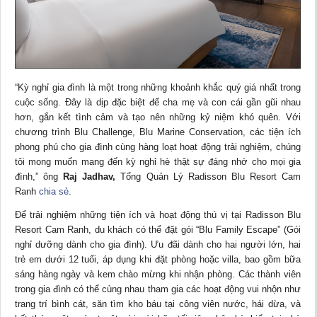
“Kỳ nghỉ gia đình là một trong những khoảnh khắc quý giá nhất trong
cuộc sống. Đây là dịp đặc biệt để cha mẹ và con cái gần gũi nhau
hơn, gắn kết tình cảm và tạo nên những kỷ niệm khó quên. Với
chương trình Blu Challenge, Blu Marine Conservation, các tiện ích
phong phú cho gia đình cùng hàng loạt hoạt động trải nghiệm, chúng
tôi mong muốn mang đến kỳ nghỉ hè thật sự đáng nhớ cho mọi gia
đình,” ông
Raj Jadhav,
Tổng Quản Lý Radisson Blu Resort Cam
Ranh
chia sẻ
.
Để trải nghiệm những tiện ích và hoạt động thú vị tại Radisson Blu
Resort Cam Ranh, du khách có thể đặt gói “Blu Family Escape” (Gói
nghỉ dưỡng dành cho gia đình). Ưu đãi dành cho hai người lớn, hai
trẻ em dưới 12 tuổi, áp dụng khi đặt phòng hoặc villa, bao gồm bữa
sáng hàng ngày và kem chào mừng khi nhận phòng. Các thành viên
trong gia đình có thể cùng nhau tham gia các hoạt động vui nhộn như
trang trí bình cát, săn tìm kho báu tại công viên nước, hái dừa, và