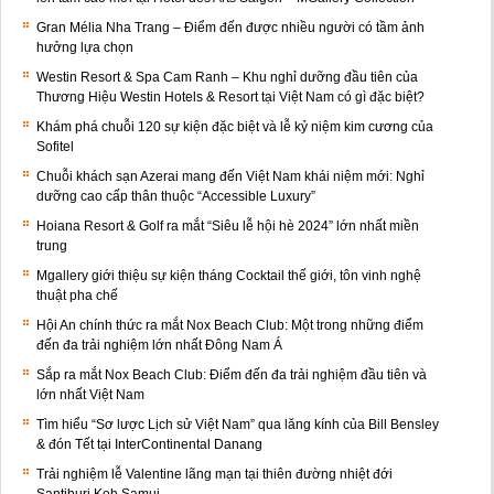
Gran Mélia Nha Trang – Điểm đến được nhiều người có tầm ảnh
hưởng lựa chọn
Westin Resort & Spa Cam Ranh – Khu nghỉ dưỡng đầu tiên của
Thương Hiệu Westin Hotels & Resort tại Việt Nam có gì đặc biệt?
Khám phá chuỗi 120 sự kiện đặc biệt và lễ kỷ niệm kim cương của
Sofitel
Chuỗi khách sạn Azerai mang đến Việt Nam khái niệm mới: Nghỉ
dưỡng cao cấp thân thuộc “Accessible Luxury”
Hoiana Resort & Golf ra mắt “Siêu lễ hội hè 2024” lớn nhất miền
trung
Mgallery giới thiệu sự kiện tháng Cocktail thế giới, tôn vinh nghệ
thuật pha chế
Hội An chính thức ra mắt Nox Beach Club: Một trong những điểm
đến đa trải nghiệm lớn nhất Đông Nam Á
Sắp ra mắt Nox Beach Club: Điểm đến đa trải nghiệm đầu tiên và
lớn nhất Việt Nam
Tìm hiểu “Sơ lược Lịch sử Việt Nam” qua lăng kính của Bill Bensley
& đón Tết tại InterContinental Danang
Trải nghiệm lễ Valentine lãng mạn tại thiên đường nhiệt đới