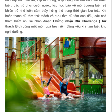
như lớp học nấu ăn, lớp thủ công, hoạt động săn tìm kho báu dưới
biển, các trò chơi dưới nước, lớp học bảo vệ môi trường biển sẽ
khiến trẻ nhỏ luôn cảm thấy hứng thú trong thời gian lưu trú.. Khi
hoàn thành đủ tám thử thách và sưu tầm đủ tám con dấu, các nhà
thám hiểm nhí sẽ nhận được
Chứng nhận
Blu Challenge (Thử
thách Blu)
cùng một món quà lưu niệm đáng yêu khi tạm biệt khu
nghỉ dưỡng.