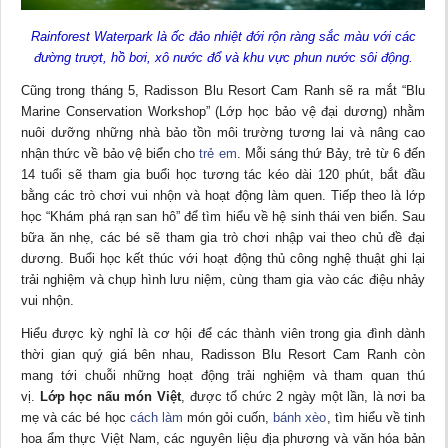
Rainforest Waterpark là ốc đảo nhiệt đới rộn ràng sắc màu với các
đường trượt, hồ bơi, xô nước đổ và khu vực phun nước sôi động.
Cũng trong tháng 5, Radisson Blu Resort Cam Ranh sẽ ra mắt “Blu
Marine Conservation Workshop” (Lớp học bảo vệ đại dương) nhằm
nuôi dưỡng những nhà bảo tồn môi trường tương lai và nâng cao
nhận thức về bảo vệ biển cho
trẻ em
. Mỗi sáng thứ Bảy, trẻ từ 6 đến
14 tuổi sẽ tham gia buổi học tương tác kéo dài 120 phút, bắt đầu
bằng các trò chơi vui nhộn và hoạt động làm quen. Tiếp theo là lớp
học “Khám phá rạn san hô” để tìm hiểu về hệ sinh thái ven biển. Sau
bữa ăn nhẹ, các bé sẽ tham gia trò chơi nhập vai theo chủ đề đại
dương. Buổi học kết thúc với hoạt động thủ công nghệ thuật ghi lại
trải nghiệm và chụp hình lưu niệm, cùng tham gia vào các điệu nhảy
vui nhộn.
Hiểu được kỳ nghỉ là cơ hội để các thành viên trong gia đình dành
thời gian quý giá bên nhau, Radisson Blu Resort Cam Ranh còn
mang tới chuỗi những hoạt động trải nghiệm và tham quan thú
vị.
Lớp học nấu món Việt
, được tổ chức 2 ngày một lần, là nơi ba
mẹ và các bé học
cách làm
món gỏi cuốn,
bánh xèo
, tìm hiểu về tinh
hoa ẩm thực Việt Nam, các nguyên liệu địa phương và văn hóa bản