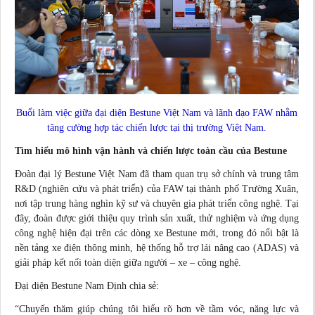
Buổi làm việc giữa đại diện Bestune Việt Nam và lãnh đạo FAW nhằm
tăng cường hợp tác chiến lược tại thị trường Việt Nam.
Tìm hiểu mô hình vận hành và chiến lược toàn cầu của Bestune
Đoàn đại lý Bestune Việt Nam đã tham quan trụ sở chính và trung tâm
R&D (nghiên cứu và phát triển) của FAW tại thành phố Trường Xuân,
nơi tập trung hàng nghìn kỹ sư và chuyên gia phát triển công nghệ. Tại
đây, đoàn được giới thiệu quy trình sản xuất, thử nghiệm và ứng dụng
công nghệ hiện đại trên các dòng xe Bestune mới, trong đó nổi bật là
nền tảng xe điện thông minh, hệ thống hỗ trợ lái nâng cao (ADAS) và
giải pháp kết nối toàn diện giữa người – xe – công nghệ.
Đại diện Bestune Nam Định
chia sẻ
:
“Chuyến thăm giúp chúng tôi hiểu rõ hơn về tầm vóc, năng lực và