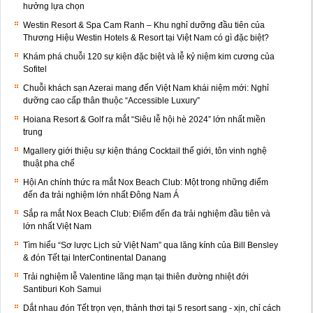
hưởng lựa chọn
Westin Resort & Spa Cam Ranh – Khu nghỉ dưỡng đầu tiên của
Thương Hiệu Westin Hotels & Resort tại Việt Nam có gì đặc biệt?
Khám phá chuỗi 120 sự kiện đặc biệt và lễ kỷ niệm kim cương của
Sofitel
Chuỗi khách sạn Azerai mang đến Việt Nam khái niệm mới: Nghỉ
dưỡng cao cấp thân thuộc “Accessible Luxury”
Hoiana Resort & Golf ra mắt “Siêu lễ hội hè 2024” lớn nhất miền
trung
Mgallery giới thiệu sự kiện tháng Cocktail thế giới, tôn vinh nghệ
thuật pha chế
Hội An chính thức ra mắt Nox Beach Club: Một trong những điểm
đến đa trải nghiệm lớn nhất Đông Nam Á
Sắp ra mắt Nox Beach Club: Điểm đến đa trải nghiệm đầu tiên và
lớn nhất Việt Nam
Tìm hiểu “Sơ lược Lịch sử Việt Nam” qua lăng kính của Bill Bensley
& đón Tết tại InterContinental Danang
Trải nghiệm lễ Valentine lãng mạn tại thiên đường nhiệt đới
Santiburi Koh Samui
Dắt nhau đón Tết trọn vẹn, thảnh thơi tại 5 resort sang - xịn, chỉ cách