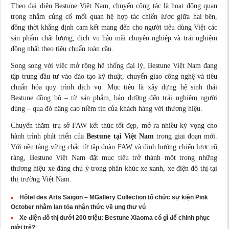
Theo đại diện Bestune Việt Nam, chuyến công tác là hoạt động quan
trọng nhằm củng cố mối
quan hệ
hợp tác chiến lược giữa hai bên,
đồng thời khẳng định cam kết mang đến cho người tiêu dùng Việt các
sản phẩm chất lượng, dịch vụ hậu mãi chuyên nghiệp và trải nghiệm
đồng nhất theo tiêu chuẩn toàn cầu.
Song song với việc mở rộng hệ thống đại lý, Bestune Việt Nam đang
tập trung đầu tư vào đào tạo kỹ thuật, chuyển giao công nghệ và tiêu
chuẩn hóa quy trình dịch vụ. Mục tiêu là xây dựng hệ sinh thái
Bestune đồng bộ – từ sản phẩm, bảo dưỡng đến trải nghiệm người
dùng – qua đó nâng cao niềm tin của khách hàng với thương hiệu.
Chuyến thăm trụ sở FAW kết thúc tốt đẹp, mở ra nhiều kỳ vọng cho
hành trình phát triển của
Bestune tại Việt Nam
trong giai đoạn mới.
Với nền tảng vững chắc từ tập đoàn FAW và định hướng chiến lược rõ
ràng, Bestune Việt Nam đặt mục tiêu trở thành một trong những
thương hiệu xe đáng chú ý trong phân khúc xe xanh, xe điện đô thị tại
thị trường Việt Nam.
Hôtel des Arts Saigon – MGallery Collection tổ chức sự kiện Pink
October nhằm lan tỏa nhận thức về ung thư vú
Xe điện đô thị dưới 200 triệu: Bestune Xiaoma có gì để chinh phục
giới trẻ?