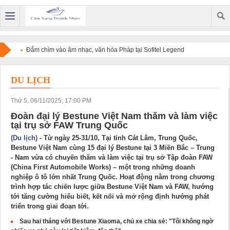
Đắm chìm vào âm nhạc, văn hóa Pháp tại Sofitel Legend
Metropole Hanoi
DU LỊCH
Thứ 5, 06/11/2025, 17:00 PM
Đoàn đại lý Bestune Việt Nam thăm và làm việc
tại trụ sở FAW Trung Quốc
(Du lịch)
- Từ ngày 25-31/10, Tại tỉnh Cát Lâm, Trung Quốc,
Bestune Việt Nam cùng 15 đại lý Bestune tại 3 Miền Bắc – Trung
- Nam vừa có chuyến thăm và làm việc tại trụ sở Tập đoàn FAW
(China First Automobile Works) – một trong những doanh
nghiệp ô tô lớn nhất Trung Quốc. Hoạt động nằm trong chương
trình hợp tác chiến lược giữa Bestune Việt Nam và FAW, hướng
tới tăng cường hiểu biết, kết nối và mở rộng định hướng phát
triển trong giai đoạn tới.
Sau hai tháng với Bestune Xiaoma, chủ xe chia sẻ: "Tôi không ngờ