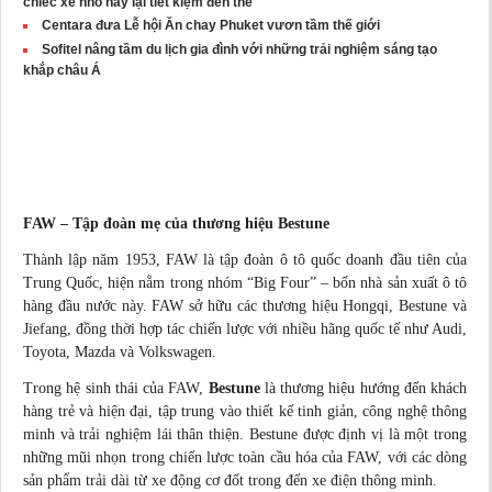
chiếc xe nhỏ này lại tiết kiệm đến thế"
Centara đưa Lễ hội Ăn chay Phuket vươn tầm thế giới
Sofitel nâng tầm du lịch gia đình với những trải nghiệm sáng tạo
khắp châu Á
FAW – Tập đoàn mẹ của thương hiệu Bestune
Thành lập năm 1953, FAW là tập đoàn ô tô quốc doanh đầu tiên của
Trung Quốc, hiện nằm trong nhóm “Big Four” – bốn nhà sản xuất ô tô
hàng đầu nước này. FAW sở hữu các thương hiệu Hongqi, Bestune và
Jiefang, đồng thời hợp tác chiến lược với nhiều hãng quốc tế như Audi,
Toyota, Mazda và Volkswagen.
Trong hệ sinh thái của FAW,
Bestune
là thương hiệu hướng đến khách
hàng trẻ và hiện đại, tập trung vào thiết kế tinh giản, công nghệ thông
minh và trải nghiệm lái thân thiện. Bestune được định vị là một trong
những mũi nhọn trong chiến lược toàn cầu hóa của FAW, với các dòng
sản phẩm trải dài từ xe động cơ đốt trong đến xe điện thông minh.