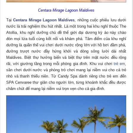
Centara Mirage Lagoon Maldives
Tại
Centara Mirage Lagoon Maldives
, những cuộc phiêu lưu dưới
nước là trải nghiệm thu hút nhất. Là một trong hai khu nghỉ thuộc The
Atollia, khu nghỉ dưỡng chủ đề thế giới đại dương kỳ ảo này chào
đón mọi lứa tuổi cùng kết nối và khám phá. Tâm điểm của khu nghỉ
dưỡng là quần thể vui chơi dưới nước rộng lớn với hồ bơi đầm phá,
đường trượt nước đầy hứng khởi và dòng sông lười dài nhất
Maldives. Biệt thự hướng biển và biệt thự trên mặt nước đều rộng
rãi, với giường tầng trong mỗi phòng gia đình. Khu vui chơi
trẻ em
,
sân chơi dưới nước và phòng trò chơi mang lại niềm vui cho cả trẻ
nhỏ và thanh thiếu niên. Từ Candy Spa dành riêng cho trẻ em đến
SPA Cenvaree thư giãn cho người lớn, từng khoảnh khắc đều được
chăm chút để mang lại niềm vui trọn vẹn cho cả gia đình.