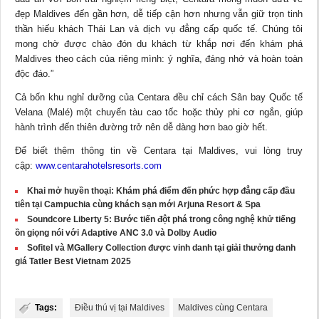
đẹp Maldives đến gần hơn, dễ tiếp cận hơn nhưng vẫn giữ trọn tinh
thần hiếu khách Thái Lan và dịch vụ đẳng cấp quốc tế. Chúng tôi
mong chờ được chào đón du khách từ khắp nơi đến khám phá
Maldives theo cách của riêng mình: ý nghĩa, đáng nhớ và hoàn toàn
độc đáo.”
Cả bốn khu nghỉ dưỡng của Centara đều chỉ cách Sân bay Quốc tế
Velana (Malé) một chuyến tàu cao tốc hoặc thủy phi cơ ngắn, giúp
hành trình đến thiên đường trở nên dễ dàng hơn bao giờ hết.
Để biết thêm thông tin về Centara tại Maldives, vui lòng truy
cập:
www.centarahotelsresorts.com
Khai mở huyền thoại: Khám phá điểm đến phức hợp đẳng cấp đầu
tiên tại Campuchia cùng khách sạn mới Arjuna Resort & Spa
Soundcore Liberty 5: Bước tiến đột phá trong công nghệ khử tiếng
ồn giọng nói với Adaptive ANC 3.0 và Dolby Audio
Sofitel và MGallery Collection được vinh danh tại giải thưởng danh
giá Tatler Best Vietnam 2025
Tags:
Điều thú vị tại Maldives
Maldives cùng Centara