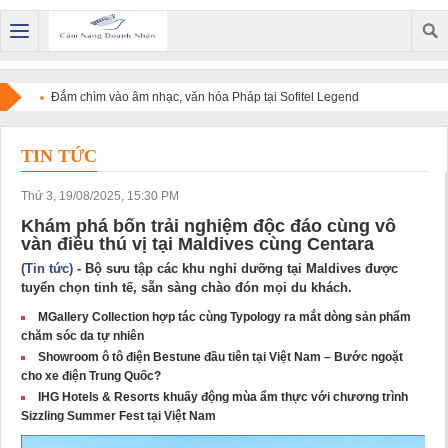
Đắm chìm vào âm nhạc, văn hóa Pháp tại Sofitel Legend
Metropole Hanoi
TIN TỨC
Thứ 3, 19/08/2025, 15:30 PM
Khám phá bốn trải nghiệm độc đáo cùng vô
vàn điều thú vị tại Maldives cùng Centara
(Tin tức)
- Bộ sưu tập các khu nghỉ dưỡng tại Maldives được
tuyển chọn tinh tế, sẵn sàng chào đón mọi du khách.
MGallery Collection hợp tác cùng Typology ra mắt dòng sản phẩm
chăm sóc da tự nhiên
Showroom ô tô điện Bestune đầu tiên tại Việt Nam – Bước ngoặt
cho xe điện Trung Quốc?
IHG Hotels & Resorts khuấy động mùa ẩm thực với chương trình
Sizzling Summer Fest tại Việt Nam