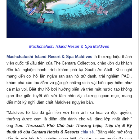
Machchafushi Island Resort & Spa Maldives
Machchafushi Island Resort & Spa Maldives
là thương hiệu thành
viên quốc tế đầu tiên của The Centara Collection, chào đón du khách
đến trải nghiệm hành trình khám phá tại South Ari Atoll. Khu nghỉ
mang đến cơ hội lặn ngắm rạn san hô trứ danh, trải nghiệm PADI,
khám phá xác tàu đắm và gặp gỡ những sinh vật biển quý hiếm như
cá mập voi. Biệt thự hồ bơi hướng biển và trên mặt nước tạo không
gian thư giãn tuyệt đối với tầm nhìn đại dương ngoạn mục, mang
đến một kỳ nghỉ đậm chất Maldives nguyên bản.
“Maldives từ lâu đã gắn liền với hình ảnh xa hoa và độc quyền,
thường được xem là điểm đến dành cho vài tầng lớp nhất định,”
ông
Tom Thrussell, Phó Chủ tịch Thương hiệu, Tiếp thị & Kỹ
thuật số của Centara Hotels & Resorts
chia sẻ
. “Bằng việc mở rộng
dấu ấn với bốn trải nghiệm riêng biệt, Centara mong muốn đưa vẻ