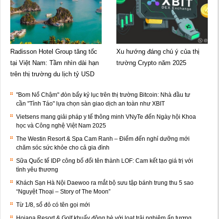
Radisson Hotel Group tăng tốc
Xu hướng đáng chú ý của thị
tại Việt Nam: Tầm nhìn dài hạn
trường Crypto năm 2025
trên thị trường du lịch tỷ USD
"Bom Nổ Chậm" đòn bẩy kỷ lục trên thị trường Bitcoin: Nhà đầu tư
cần "Tỉnh Táo" lựa chọn sàn giao dịch an toàn như XBIT
Vietsens mang giải pháp y tế thông minh VNyTe đến Ngày hội Khoa
học và Công nghệ Việt Nam 2025
The Westin Resort & Spa Cam Ranh – Điểm đến nghỉ dưỡng mới
chăm sóc sức khỏe cho cả gia đình
Sữa Quốc tế IDP công bố đổi tên thành LOF: Cam kết tạo giá trị với
tình yêu thương
Khách Sạn Hà Nội Daewoo ra mắt bộ sưu tập bánh trung thu 5 sao
“Nguyệt Thoại – Story of The Moon”
Từ 1/8, sổ đỏ có tên gọi mới
Hoiana Resort & Golf khuấy động hè với loạt trải nghiệm ấn tượng