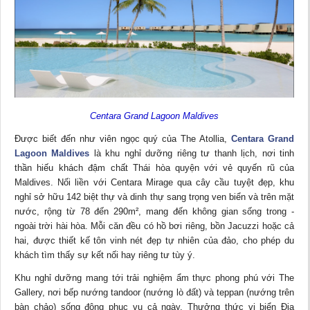
Centara Grand Lagoon Maldives
Được biết đến như viên ngọc quý của The Atollia,
Centara Grand
Lagoon Maldives
là khu nghỉ dưỡng riêng tư thanh lịch, nơi tinh
thần hiếu khách đậm chất Thái hòa quyện với vẻ quyến rũ của
Maldives. Nối liền với Centara Mirage qua cây cầu tuyệt đẹp, khu
nghỉ sở hữu 142 biệt thự và dinh thự sang trọng ven biển và trên mặt
nước, rộng từ 78 đến 290m², mang đến không gian sống trong -
ngoài trời hài hòa. Mỗi căn đều có hồ bơi riêng, bồn Jacuzzi hoặc cả
hai, được thiết kế tôn vinh nét đẹp tự nhiên của đảo, cho phép du
khách tìm thấy sự kết nối hay riêng tư tùy ý.
Khu nghỉ dưỡng mang tới trải nghiệm ẩm thực phong phú với The
Gallery, nơi bếp nướng tandoor (nướng lò đất) và teppan (nướng trên
bàn chảo) sống động phục vụ cả ngày. Thưởng thức vị biển Địa