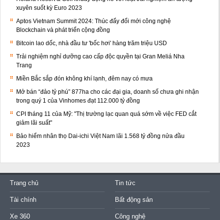
xuyên suốt kỳ Euro 2023
Aptos Vietnam Summit 2024: Thúc đẩy đổi mới công nghệ
Blockchain và phát triển cộng đồng
Bitcoin lao dốc, nhà đầu tư 'bốc hơi' hàng trăm triệu USD
Trải nghiệm nghỉ dưỡng cao cấp độc quyền tại Gran Meliá Nha
Trang
Miền Bắc sắp đón không khí lạnh, đêm nay có mưa
Mở bán “đảo tỷ phú” 877ha cho các đại gia, doanh số chưa ghi nhận
trong quý 1 của Vinhomes đạt 112.000 tỷ đồng
CPI tháng 11 của Mỹ: "Thị trường lạc quan quá sớm về việc FED cắt
giảm lãi suất"
Bảo hiểm nhân thọ Dai-ichi Việt Nam lãi 1.568 tỷ đồng nửa đầu
2023
Trang chủ
Tin tức
Tài chính
Bất động sản
Xe 360
Công nghệ