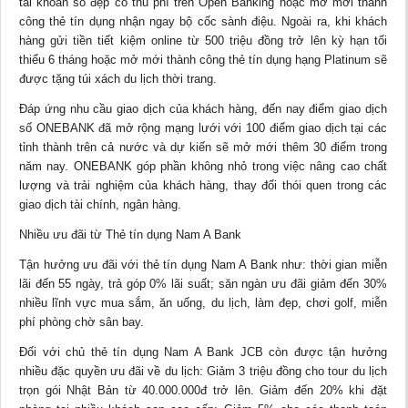
tài khoản số đẹp có thu phí trên Open Banking hoặc mở mới thành
công thẻ tín dụng nhận ngay bộ cốc sành điệu. Ngoài ra, khi khách
hàng gửi tiền tiết kiệm online từ 500 triệu đồng trở lên kỳ hạn tối
thiểu 6 tháng hoặc mở mới thành công thẻ tín dụng hạng Platinum sẽ
được tặng túi xách du lịch thời trang.
Đáp ứng nhu cầu giao dịch của khách hàng, đến nay điểm giao dịch
số ONEBANK đã mở rộng mạng lưới với 100 điểm giao dịch tại các
tỉnh thành trên cả nước và dự kiến sẽ mở mới thêm 30 điểm trong
năm nay. ONEBANK góp phần không nhỏ trong việc nâng cao chất
lượng và trải nghiệm của khách hàng, thay đổi thói quen trong các
giao dịch tài chính, ngân hàng.
Nhiều ưu đãi từ Thẻ tín dụng Nam A Bank
Tận hưởng ưu đãi với thẻ tín dụng Nam A Bank như: thời gian miễn
lãi đến 55 ngày, trả góp 0% lãi suất; săn ngàn ưu đãi giảm đến 30%
nhiều lĩnh vực mua sắm, ăn uống, du lịch, làm đẹp, chơi golf, miễn
phí phòng chờ sân bay.
Đối với chủ thẻ tín dụng Nam A Bank JCB còn được tận hưởng
nhiều đặc quyền ưu đãi về du lịch: Giảm 3 triệu đồng cho tour du lịch
trọn gói Nhật Bản từ 40.000.000đ trở lên. Giảm đến 20% khi đặt