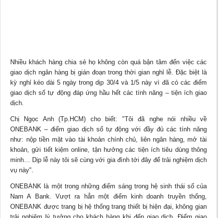
Nhiều khách hàng
chia sẻ
họ không còn quá bận tâm đến việc các
giao dịch
ngân hàng
bị gián đoạn trong thời gian nghỉ lễ. Đặc biệt là
kỳ nghỉ kéo dài 5 ngày trong dịp 30/4 và 1/5 này vì đã có các điểm
giao dịch số tự động đáp ứng hầu hết các tính năng – tiện ích giao
dịch.
Chị Ngọc Anh (Tp.HCM) cho biết: "Tôi đã nghe nói nhiều về
ONEBANK – điểm giao dịch số tự động với đầy đủ các tính năng
như: nộp tiền mặt vào tài khoản chính chủ, liên ngân hàng, mở tài
khoản, gửi tiết kiệm online, tận hưởng các tiện ích
tiêu dùng
thông
minh… Dịp lễ này tôi sẽ cùng với gia đình tới đây để trải nghiệm dịch
vụ này".
ONEBANK là một trong những điểm sáng trong hệ sinh thái số của
Nam A Bank. Vượt ra hẳn một điểm kinh doanh truyền thống,
ONEBANK được trang bị hệ thống trang thiết bị hiện đại, không gian
trải nghiệm lý tưởng cho khách hàng khi đến giao dịch. Điểm giao