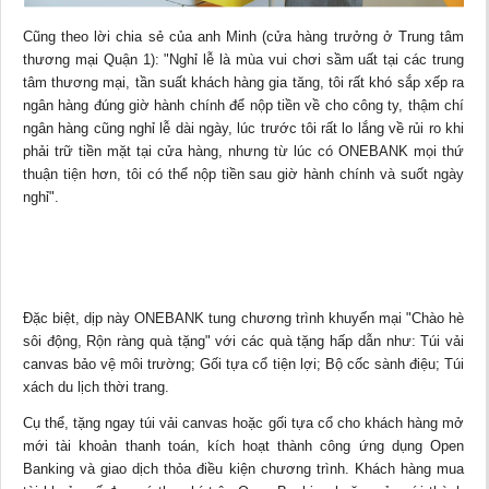
Cũng theo lời chia sẻ của anh Minh (cửa hàng trưởng ở Trung tâm
thương mại Quận 1): "Nghỉ lễ là mùa vui chơi sầm uất tại các trung
tâm thương mại, tần suất khách hàng gia tăng, tôi rất khó sắp xếp ra
ngân hàng đúng giờ hành chính để nộp tiền về cho công ty, thậm chí
ngân hàng cũng nghỉ lễ dài ngày, lúc trước tôi rất lo lắng về rủi ro khi
phải trữ tiền mặt tại cửa hàng, nhưng từ lúc có ONEBANK mọi thứ
thuận tiện hơn, tôi có thể nộp tiền sau giờ hành chính và suốt ngày
nghỉ".
Đặc biệt, dịp này ONEBANK tung chương trình khuyến mại "Chào hè
sôi động, Rộn ràng quà tặng" với các quà tặng hấp dẫn như: Túi vải
canvas bảo vệ môi trường; Gối tựa cổ tiện lợi; Bộ cốc sành điệu; Túi
xách du lịch
thời trang
.
Cụ thể, tặng ngay túi vải canvas hoặc gối tựa cổ cho khách hàng mở
mới tài khoản thanh toán, kích hoạt thành công ứng dụng Open
Banking và giao dịch thỏa điều kiện chương trình. Khách hàng mua