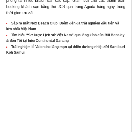
phòng tại nhiều khách sạn cao cấp; Giảm 5% cho các thanh toán
booking khách sạn bằng thẻ JCB qua trang Agoda hàng ngày trong
thời gian ưu đãi…
Sắp ra mắt Nox Beach Club: Điểm đến đa trải nghiệm đầu tiên và
lớn nhất Việt Nam
Tìm hiểu “Sơ lược Lịch sử Việt Nam” qua lăng kính của Bill Bensley
& đón Tết tại InterContinental Danang
Trải nghiệm lễ Valentine lãng mạn tại thiên đường nhiệt đới Santiburi
Koh Samui